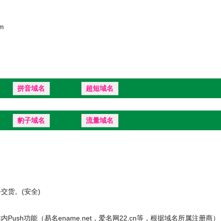
m
拼音域名
超短域名
豹子域名
流量域名
货。(安全)
ush功能（易名ename.net，爱名网22.cn等，根据域名所属注册