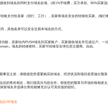
接收到域名的同时支付域名款项。(有1%手续费，买方承担。90%买家选
账支付给卖家（招行、工行），卖家将域名安全的转移给买家。(银行帐
同，其他各类可以安全交易本域名的方式。
商功能，卖家站内PUSH域名到买家账户，买家接收域名并完成过户。一
main』域名的转移密码，买家可转移至全球任意注册商。自由。
交易事宜之前，请根据您所需要购买的域名、经济状况和项目前景做出预算
评估后的售价相近，我们很高兴与您合作。假使您的预算与市场价格相差
保留域名并选择出售给能够充分认可其价值的组织。
精品VIP域名