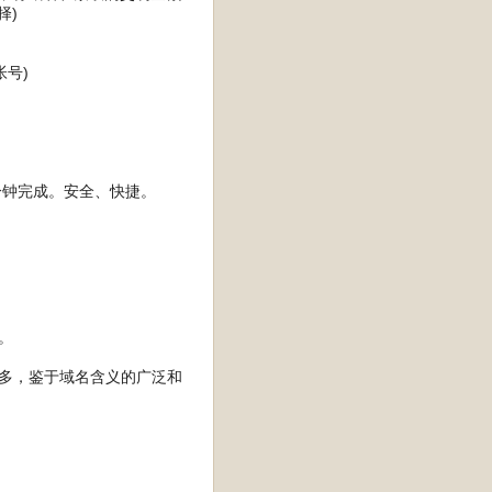
择)
号)
分钟完成。安全、快捷。
。
太多，鉴于域名含义的广泛和