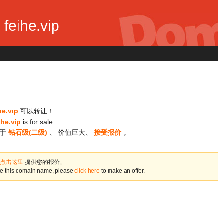
feihe.vip
he.vip
可以转让！
ihe.vip
is for sale.
属于
钻石级(二级)
、 价值巨大、
接受报价
。
点击这里
提供您的报价。
ase this domain name, please
click here
to make an offer.