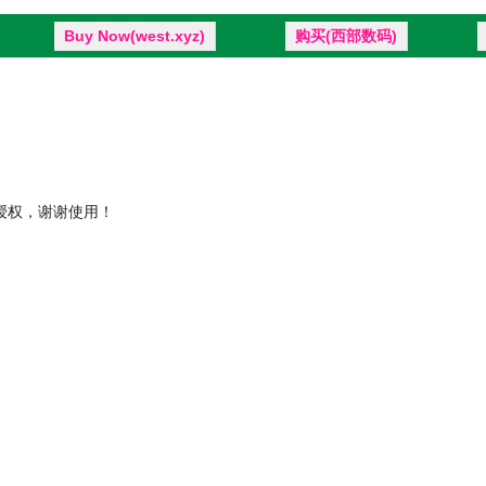
Buy Now(west.xyz)
购买(西部数码)
11授权，谢谢使用！